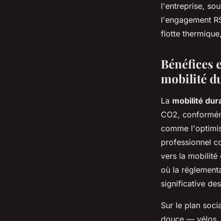
l'entreprise, so
l'engagement RSE
flotte thermique
Bénéfices 
mobilité d
La
mobilité dur
CO2, conforméme
comme l'optimisa
professionnel co
vers la mobilité
où la réglementa
significative de
Sur le plan soci
douce — vélos, m