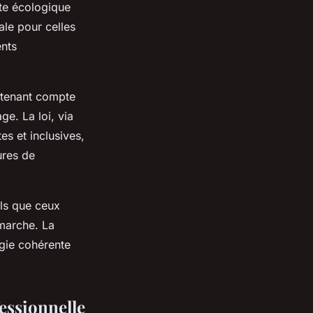
nte écologique
ale pour celles
ents
n tenant compte
e. La loi, via
es et inclusives,
tures de
els que ceux
marche. La
égie cohérente
essionnelle