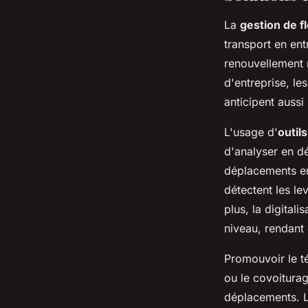
La
gestion de f
transport en ent
renouvellement r
d'entreprise, le
anticipent aussi
L'usage d'
outil
d'analyser en dét
déplacements en 
détectent les le
plus, la digitali
niveau, rendant
Promouvoir le té
ou le covoitura
déplacements. Le