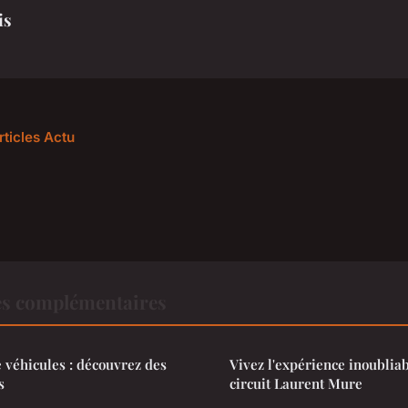
is
rticles Actu
es complémentaires
e véhicules : découvrez des
Vivez l'expérience inoublia
s
circuit Laurent Mure