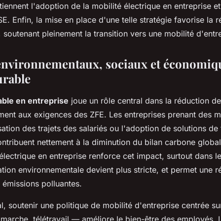
utiennent l'adoption de la mobilité électrique en entreprise e
. Enfin, la mise en place d'une telle stratégie favorise la r
, soutenant pleinement la transition vers une mobilité d'entr
environnementaux, sociaux et économiqu
urable
able en entreprise
joue un rôle central dans la réduction d
nt aux exigences des ZFE. Les entreprises prenant des m
tion des trajets des salariés ou l'adoption de solutions de 
ntribuent nettement à la diminution du bilan carbone global.
 électrique en entreprise renforce cet impact, surtout dans 
tion environnementale devient plus stricte, et permet une r
s émissions polluantes.
al, soutenir une politique de mobilité d'entreprise centrée su
arche, télétravail — améliore le bien-être des employés. L'