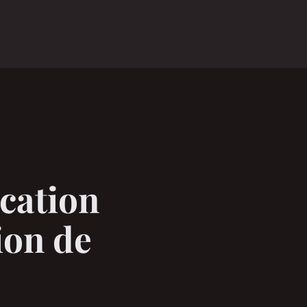
cation
tion de