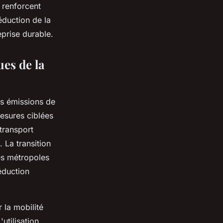
t renforcent
éduction de la
eprise durable.
es de la
es émissions de
esures ciblées
transport
 La transition
les métropoles
éduction
r la mobilité
utilisation