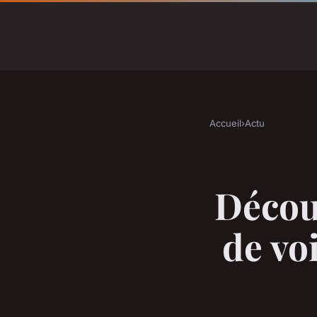
Accueil
›
Actu
Décou
de voi