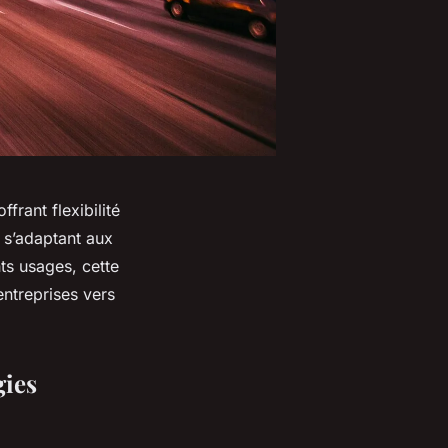
frant flexibilité
n s’adaptant aux
ts usages, cette
entreprises vers
gies