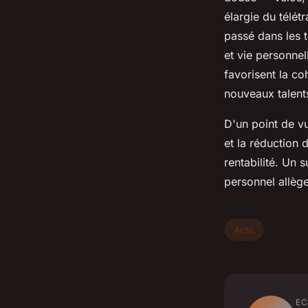
élargie du télét
passé dans les tr
et vie personnel
favorisent la co
nouveaux talent
D'un point de v
et la réduction 
rentabilité. Un 
personnel allèg
Actu
EC