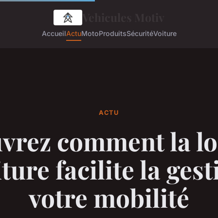
Vehicules Motiv
Accueil
Actu
Moto
Produits
Sécurité
Voiture
ACTU
vrez comment la lo
ture facilite la ges
votre mobilité