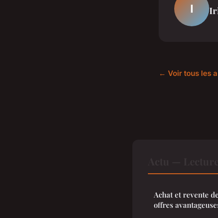
I
Ir
← Voir tous les a
Actu — Lectur
Achat et revente d
offres avantageuse