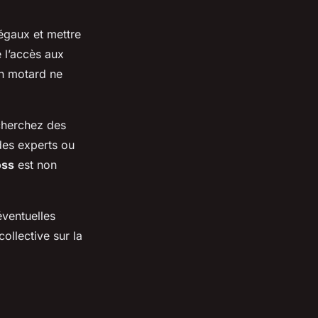
égaux et mettre
e l’accès aux
un motard ne
cherchez des
 des experts ou
oss
est non
ventuelles
ollective sur la