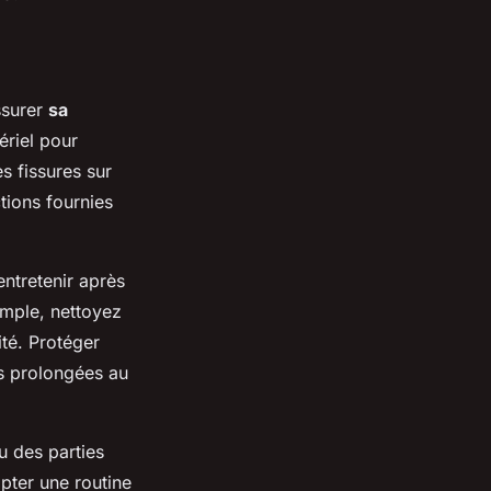
ssurer
sa
ériel pour
s fissures sur
tions fournies
entretenir après
emple, nettoyez
ité. Protéger
s prolongées au
 des parties
pter une routine