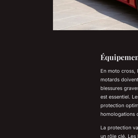
Équipement
En moto cross, l
motards doivent
blessures grave
est essentiel. L
protection optim
homologations d
La protection v
un rôle clé. Les