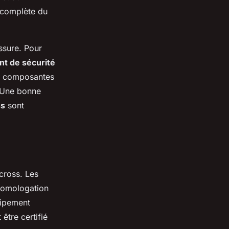
n complète du
ssure. Pour
t de sécurité
es composantes
. Une bonne
ss
sont
cross. Les
’homologation
uipement
être certifié