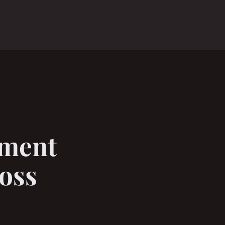
ement
ross