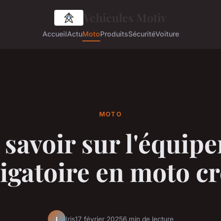
Vehicules Motiv
Accueil
Actu
Moto
Produits
Sécurité
Voiture
MOTO
 savoir sur l'équip
igatoire en moto c
Iris
17 février 2025
6 min de lecture
I