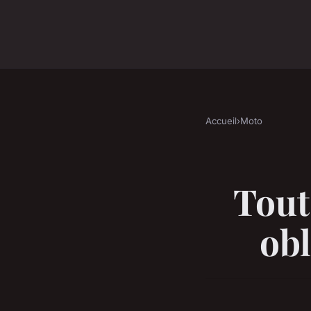
Accueil
›
Moto
Tout
obl