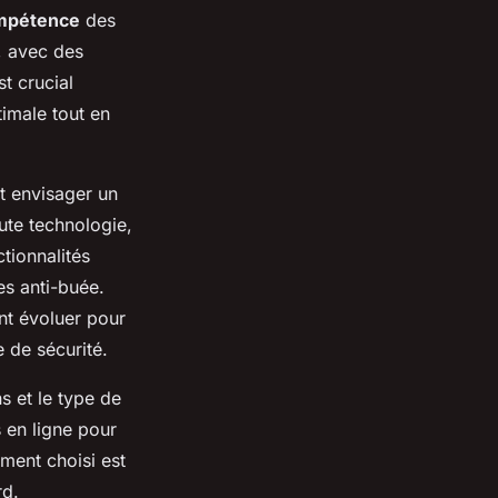
mpétence
des
, avec des
t crucial
timale tout en
t envisager un
ute technologie,
tionnalités
es anti-buée.
nt évoluer pour
 de sécurité.
ns et le type de
 en ligne pour
ement choisi est
rd.