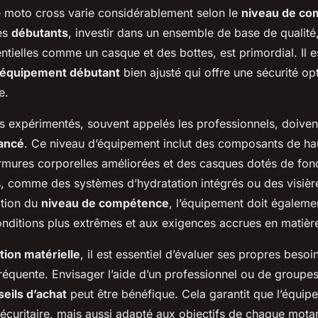
 moto cross varie considérablement selon le
niveau de co
es
débutants
, investir dans un ensemble de base de qualité
ntielles comme un casque et des bottes, est primordial. Il es
équipement débutant
bien ajusté qui offre une sécurité op
e.
s expérimentés, souvent appelés les professionnels, doiven
ancé
. Ce niveau d’équipement inclut des composants de ha
armures corporelles améliorées et des casques dotés de fonc
, comme des systèmes d’hydratation intégrés ou des visièr
ation du
niveau de compétence
, l’équipement doit égaleme
onditions plus extrêmes et aux exigences accrues en matière
tion matérielle
, il est essentiel d’évaluer ses propres besoi
fréquente. Envisager l’aide d’un professionnel ou de groupes
eils d’achat
peut être bénéfique. Cela garantit que l’équip
écuritaire, mais aussi adapté aux objectifs de chaque mota