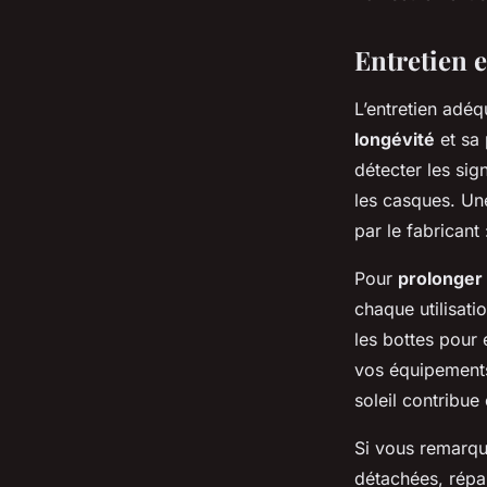
Entretien e
L’entretien adé
longévité
et sa
détecter les sig
les casques. U
par le fabricant
Pour
prolonger 
chaque utilisati
les bottes pour 
vos équipements
soleil contribue
Si vous remarq
détachées, répar