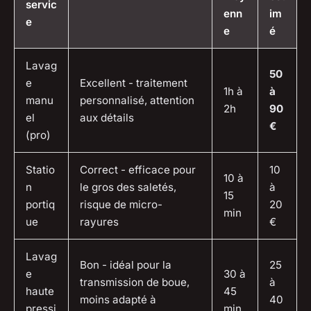
servic
enn
im
e
e
é
Lavag
50
e
Excellent - traitement
1h à
à
manu
personnalisé, attention
2h
90
el
aux détails
€
(pro)
Statio
Correct - efficace pour
10
10 à
n
le gros des saletés,
à
15
portiq
risque de micro-
20
min
ue
rayures
€
Lavag
Bon - idéal pour la
25
e
30 à
transmission de boue,
à
haute
45
moins adapté à
40
pressi
min