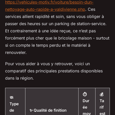
https://vehicules-motiv.fr/voiture/besoin-dun-
nettoyage-auto-rapide-a-valdivienne.php
. Ces
services allient rapidité et soin, sans vous obliger à
passer des heures sur un parking de station-service.
Et contrairement à une idée reçue, ce n’est pas
forcément plus cher que le bricolage maison - surtout
si on compte le temps perdu et le matériel à
renouveler.
Pour vous aider à vous y retrouver, voici un
comparatif des principales prestations disponibles
dans la région.
⏱️
💰
🧼
Dur
Ta
Type
ée
rif
de
✨ Qualité de finition
moy
est