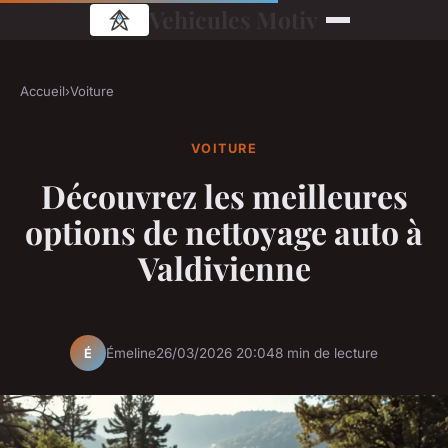
Vehicules Motiv
Accueil
›
Voiture
VOITURE
Découvrez les meilleures
options de nettoyage auto à
Valdivienne
Émeline
26/03/2026 20:04
8 min de lecture
É